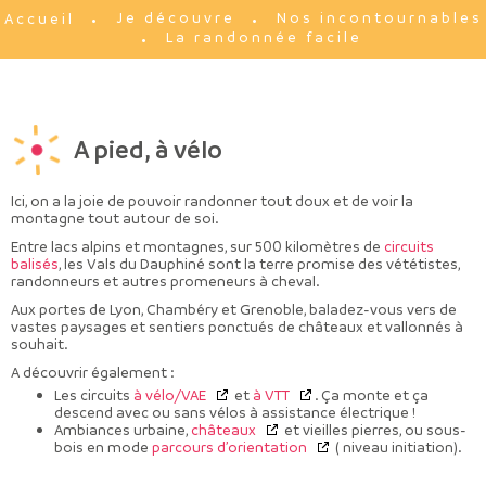
Je découvre
Nos incontournables
Accueil
La randonnée facile
A pied, à vélo
Ici, on a la joie de pouvoir randonner tout doux et de voir la
montagne tout autour de soi.
Entre lacs alpins et montagnes, sur 500 kilomètres de
circuits
balisés
, les Vals du Dauphiné sont la terre promise des vététistes,
randonneurs et autres promeneurs à cheval.
Aux portes de Lyon, Chambéry et Grenoble, baladez-vous vers de
vastes paysages et sentiers ponctués de châteaux et vallonnés à
souhait.
A découvrir également :
Les circuits
à vélo/VAE
et
à VTT
. Ça monte et ça
descend avec ou sans vélos à assistance électrique !
Ambiances urbaine,
châteaux
et vieilles pierres, ou sous-
bois en mode
parcours d’orientation
( niveau initiation).