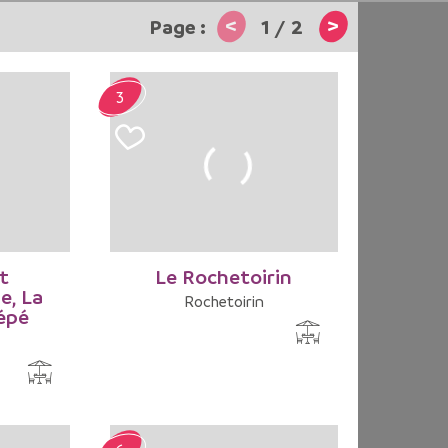
<
>
1
/
2
3
t
Le Rochetoirin
e, La
Rochetoirin
épé