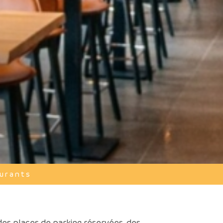
urants
des places de parking réservées, des