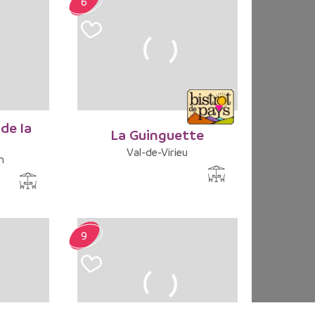
6
de la
La Guinguette
Val-de-Virieu
n
9