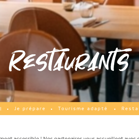
Restaurants
Je prépare
Tourisme adapté
Resta
l
iment accessible ! Nos partenaires vous accueillent avec 