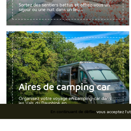
Sortez des sentiers battus et offrez-vous un
séjour ou une nuit dans un lieu...
Aires de camping car
Organisez votre voyage en camping-car dans
les Vals du Dauphiné, en...
En continuant de défiler,
vous acceptez l'ut