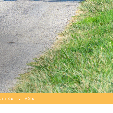
onnée
Vélo