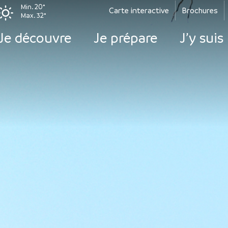
Min. 20°
Carte interactive
Brochures
Max. 32°
Je découvre
Je prépare
J’y suis