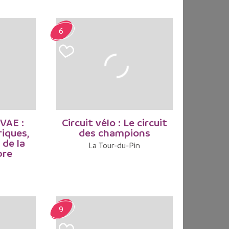
6
 VAE :
Circuit vélo : Le circuit
iques,
des champions
 de la
La Tour-du-Pin
bre
9