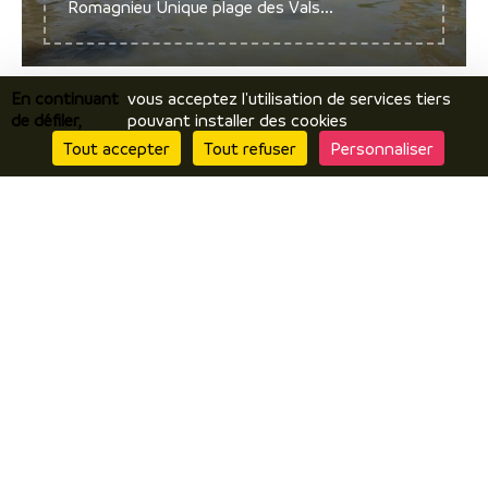
Romagnieu Unique plage des Vals...
En continuant
vous acceptez l'utilisation de services tiers
de défiler,
pouvant installer des cookies
Tout accepter
Tout refuser
Personnaliser
Je découvre
Le territoire
Incontournables / temps forts
Ils vous racontent / expériences
Je prépare
Hébergements
Comment venir ? Se déplacer ?
Brochures en ligne
J’y suis