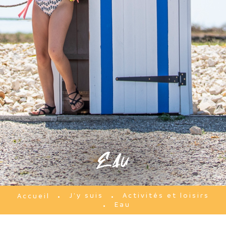
Eau
J'y suis
Activités et loisirs
Accueil
Eau