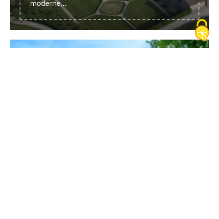
moderne...
En famille
Explor'Games®, balades ludiques et idées en
tout genre pour un programme 100 % famille !