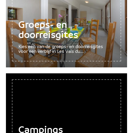
Buitengewone
Groeps- en
nachten
doorreisgîtes
Beleef een buitengewone nacht in Les Vals du
Dauphiné, in Isère. Get...
Kies een van de groeps- en doorreisgîtes
voor een verblijf in Les Vals du...
Campings