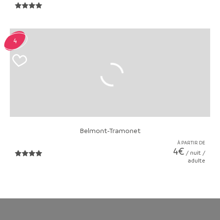
4
Belmont-Tramonet
À PARTIR DE
4€
/ nuit /
adulte