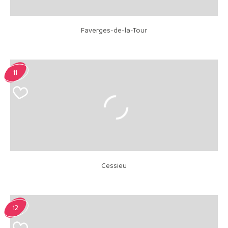
Faverges-de-la-Tour
11
Cessieu
12