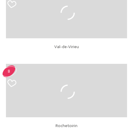
Val-de-Virieu
8
Rochetoirin