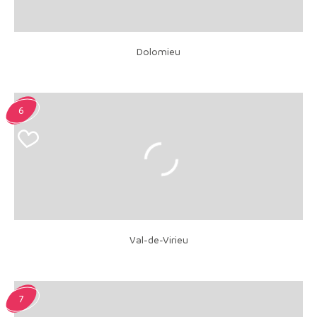
Dolomieu
6
Val-de-Virieu
7