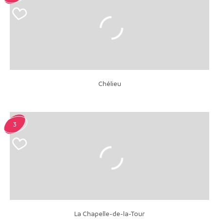
Chélieu
3
La Chapelle-de-la-Tour