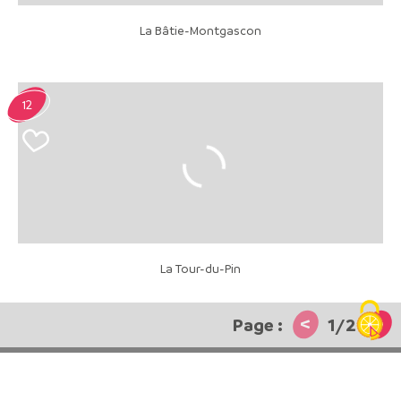
La Bâtie-Montgascon
12
La Tour-du-Pin
<
>
1
/
2