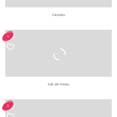
Cessieu
4
Val-de-Virieu
5