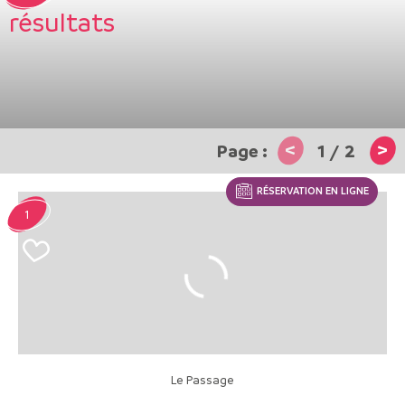
résultats
<
>
1
/
2
RÉSERVATION EN LIGNE
1
Le Passage