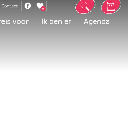
Contact
0
Votre panier est vide
reis voor
Ik ben er
Agenda