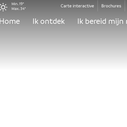
Min. 19°
Carte interactive
Brochures
Max. 34°
Home
Ik ontdek
Ik bereid mijn 