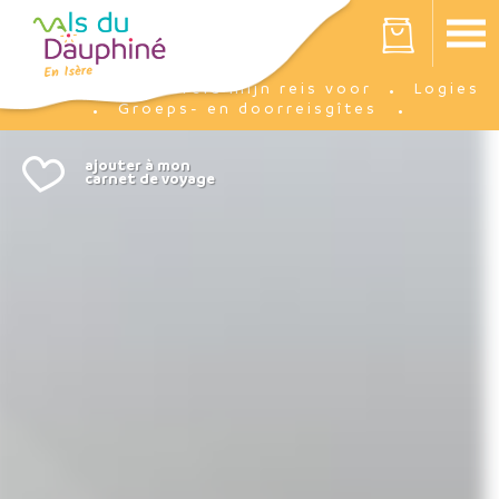
Cookies beheer paneel
Votre panier est vide
Ik bereid mijn reis voor
Logies
Accueil
Groeps- en doorreisgîtes