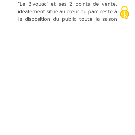
"Le Bivouac" et ses 2 points de vente,
idéalement situé au cœur du parc reste à
la disposition du public toute la saison
avec son authentique terrasse en bois et
une salle aménagée dans un style aux
teintes du parc, chauffée l'hiver et
climatisée l'été pour la restauration
rapide, juxtaposée au snack et juste
devant le nouvel enclos des hyènes !
Et toujours dans un cadre ombragé et
naturel, les aires de pique-nique et les
espaces aménagés (jeux) pour les
enfants !
«