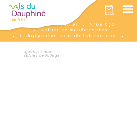
Cookies beheer paneel
Votre panier est vide
Ik ben er
Vrije tijd
Accueil
Natuur en wandelroutes
Uitkijkpunten en oriëntatieborden