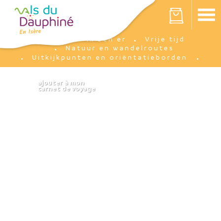
Cookies beheer paneel
Votre panier est vide
Ik ben er
Vrije tijd
Accueil
Natuur en wandelroutes
Uitkijkpunten en oriëntatieborden