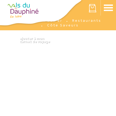
Cookies beheer paneel
Votre panier est vide
Ik ben er
Restaurants
Accueil
Côte Saveurs