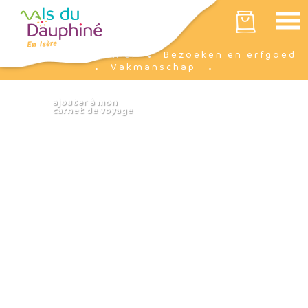
Cookies beheer paneel
Votre panier est vide
Ik ben er
Bezoeken en erfgoed
Accueil
Vakmanschap