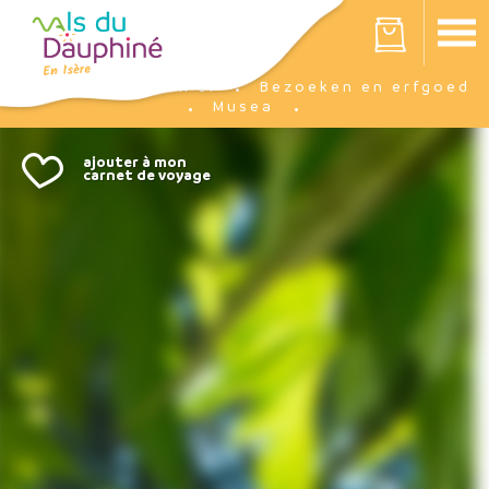
Cookies beheer paneel
Votre panier est vide
Ik ben er
Bezoeken en erfgoed
Accueil
Musea