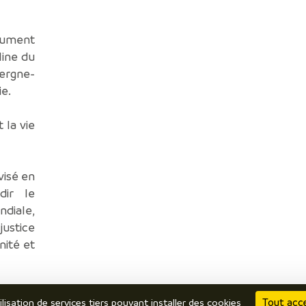
nument
line du
ergne-
ie.
 la vie
visé en
dir le
diale,
justice
nité et
édié à
Tout acc
ilisation de services tiers pouvant installer des cookies