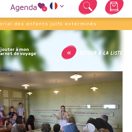
Agenda
0
Votre panier est vide
orial des enfants juifs exterminés
«
RETOUR À LA LISTE