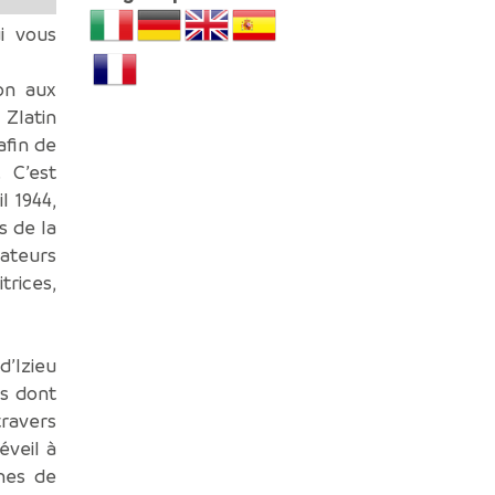
ui vous
on aux
Zlatin
afin de
 C’est
l 1944,
s de la
cateurs
trices,
’Izieu
rs dont
ravers
éveil à
rmes de