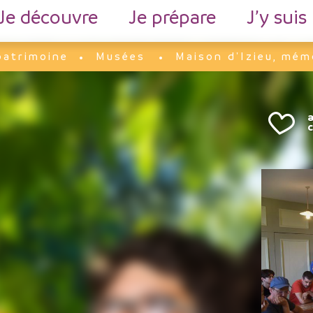
Je découvre
Je prépare
J’y suis
patrimoine
Musées
Maison d'Izieu, mém