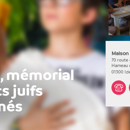
Maison 
70 route
Hameau d
u, mémorial
01300
Iz
s juifs
nés