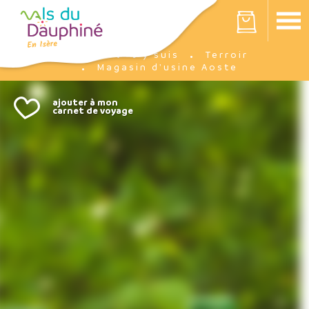
Panneau de gestion des cookies
Votre panier est vide
J'y suis
Terroir
Accueil
Magasin d'usine Aoste