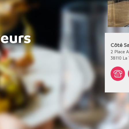
veurs
Côté S
2 Place 
38110
La 