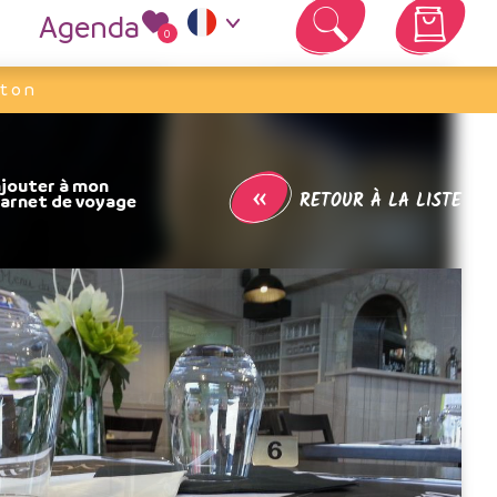
Agenda
0
Votre panier est vide
gton
«
RETOUR À LA LISTE