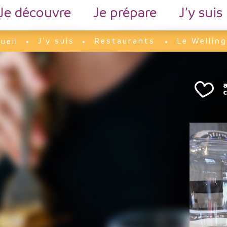
Je découvre
Je prépare
J’y suis
J'y suis
Restaurants
Le Wellin
ueil