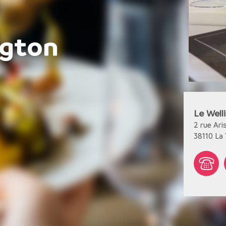
ngton
Le Well
2 rue Ari
38110
La 