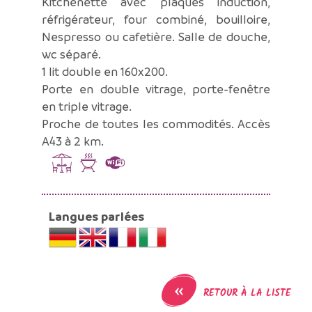
Kitchenette avec plaques induction,
réfrigérateur, four combiné, bouilloire,
Nespresso ou cafetière. Salle de douche,
wc séparé.
1 lit double en 160x200.
Porte en double vitrage, porte-fenêtre
en triple vitrage.
Proche de toutes les commodités. Accès
A43 à 2 km.
Langues parlées
«
RETOUR À LA LISTE