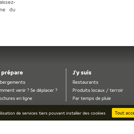
aissez-
rme du
 prépare
J’y suis
bergements
Restaurants
mment venir ? Se déplacer ?
Produits locaux / terroir
ochures en ligne
Par temps de pluie
Tout acc
ilisation de services tiers pouvant installer des cookies