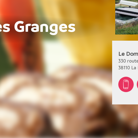
es Granges
Le Dom
330 route
38110
La