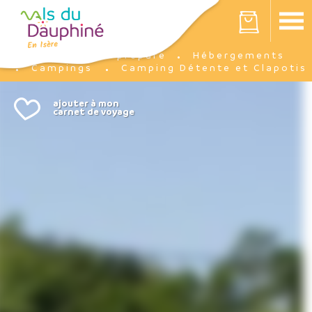
Panneau de gestion des cookies
Votre panier est vide
Je prépare
Hébergements
Accueil
Campings
Camping Détente et Clapotis