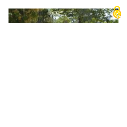
Camping Détente et Clapotis
1678 route des Chevaliers de l'An Mil
38620
Montferrat