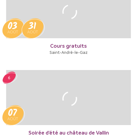
03
31
AOÛT
AOÛT
Cours gratuits
Saint-André-le-Gaz
6
07
AOÛT
Soirée d'été au château de Vallin