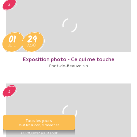
2
01
29
JUIL.
AOÛT
Exposition photo - Ce qui me touche
Pont-de-Beauvoisin
3
Tous les jours
sauf les lundis, dimanches
Du 01 juillet au 31 août