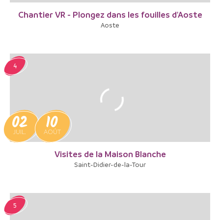
Chantier VR - Plongez dans les fouilles d'Aoste
Aoste
4
02
10
JUIL.
AOÛT
Visites de la Maison Blanche
Saint-Didier-de-la-Tour
5