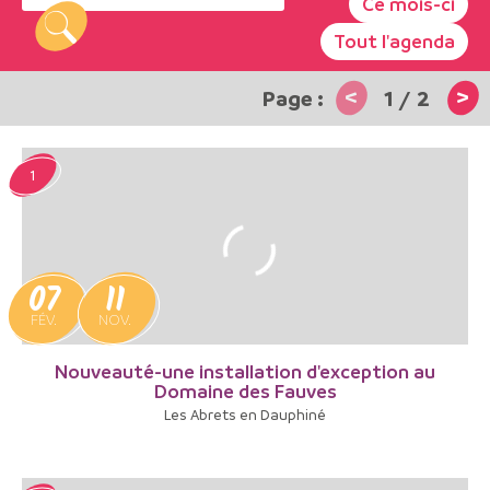
Ce mois-ci
Tout l'agenda
<
>
1
/
2
1
07
11
FÉV.
NOV.
Nouveauté-une installation d'exception au
Domaine des Fauves
Les Abrets en Dauphiné