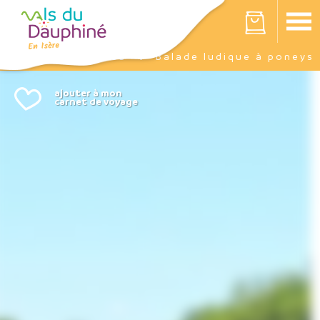
Panneau de gestion des cookies
Votre panier est vide
Agenda
Balade ludique à poneys
Accueil