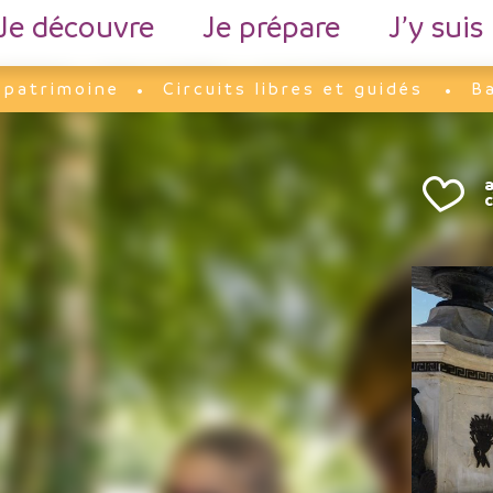
Je découvre
Je prépare
J’y suis
t patrimoine
Circuits libres et guidés
Ba