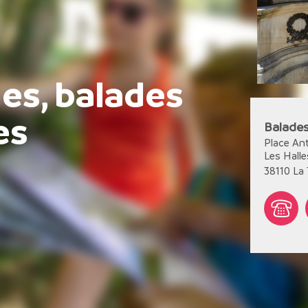
es, balades
es
Balades
Place An
Les Halle
38110
La 