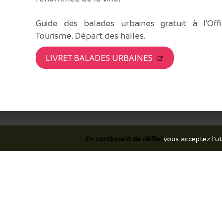
Guide des balades urbaines gratuit à l'Off
Tourisme. Départ des halles.
LIVRET BALADES URBAINES
En continuant de défiler,
vous acceptez l'ut
Je découvre
Je
Le territoire
Hé
Incontournables / temps forts
Co
Ils vous racontent / expériences
Br