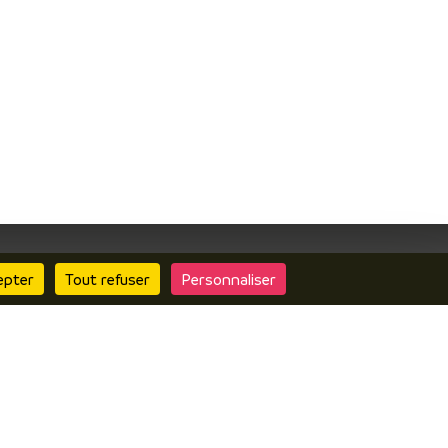
epter
Tout refuser
Personnaliser
Contactez nous
Questionnaire de
satisfaction
Boutique