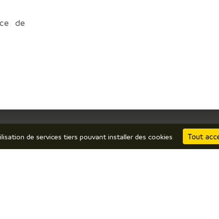
ice de
Tout acc
ilisation de services tiers pouvant installer des cookies
 prépare
J’y suis
bergements
Restaurants
mment venir ? Se déplacer ?
Produits locaux / terroir
ochures en ligne
Par temps de pluie