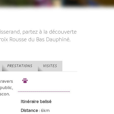
isserand, partez à la découverte
roix Rousse du Bas Dauphiné.
PRESTATIONS
VISITES
travers
ublic,
ascon.
Itinéraire balisé
Distance
: 6km