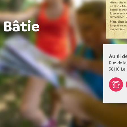
a Bâtie
Au fil d
Rue de la
38110
La