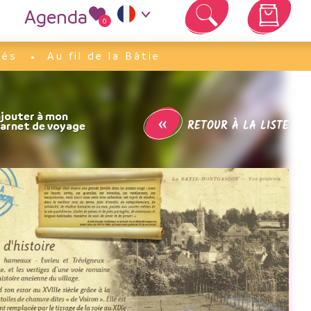
Agenda
0
Votre panier est vide
dés
Au fil de la Bâtie
«
RETOUR À LA LISTE