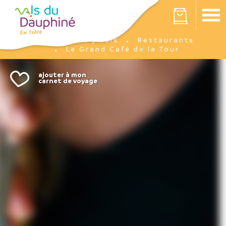
Panneau de gestion des cookies
Votre panier est vide
J'y suis
Restaurants
Accueil
Le Grand Café de la Tour