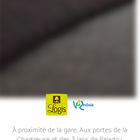
À proximité de la gare. Aux portes de la
Chartreuse et des 3 lacs de Paladru,