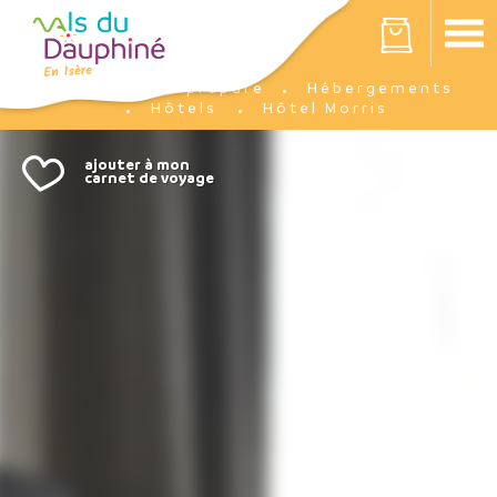
Panneau de gestion des cookies
Votre panier est vide
Je prépare
Hébergements
Accueil
Hôtels
Hôtel Morris