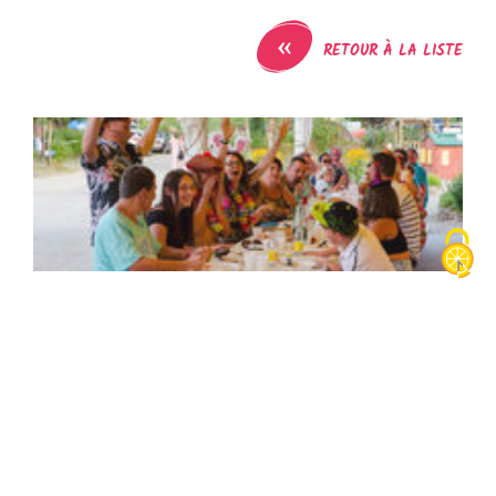
«
RETOUR À LA LISTE
Camping : L'Ile de la Comtesse
25 chemin ile de la comtesse
01300
Murs-et-Gélignieux