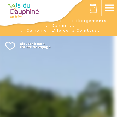
Panneau de gestion des cookies
Votre panier est vide
Je prépare
Hébergements
Accueil
Campings
Camping : L'Ile de la Comtesse