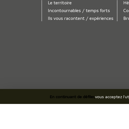
Le territoire
Hé
Incontournables / temps forts
Co
Ils vous racontent / expériences
Br
En continuant de défiler,
vous acceptez l'ut
©2026 Office de Touris