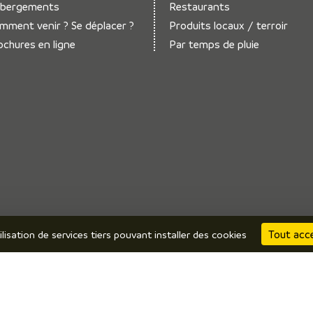
bergements
Restaurants
mment venir ? Se déplacer ?
Produits locaux / terroir
ochures en ligne
Par temps de pluie
Tout acc
ilisation de services tiers pouvant installer des cookies
me Vals du Dauphiné •
Mentions légales
•
Politique de confidentialité
•