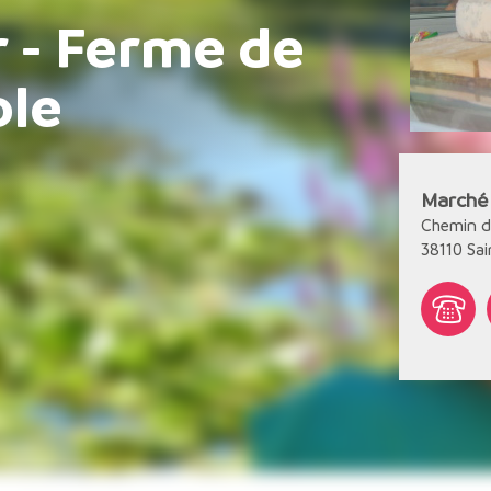
 - Ferme de
ole
Marché 
Chemin d
38110
Sai