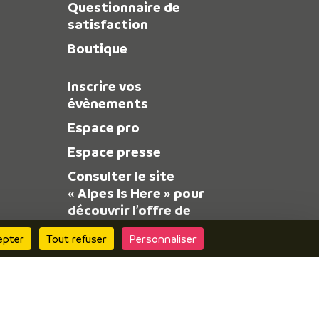
Questionnaire de
satisfaction
Boutique
Inscrire vos
évènements
Espace pro
Espace presse
Consulter le site
« Alpes Is Here » pour
découvrir l’offre de
l’Isère
epter
Tout refuser
Personnaliser
 Réalisation :
Mill, Privas