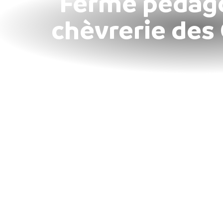
Ferme pédago
chèvrerie des 