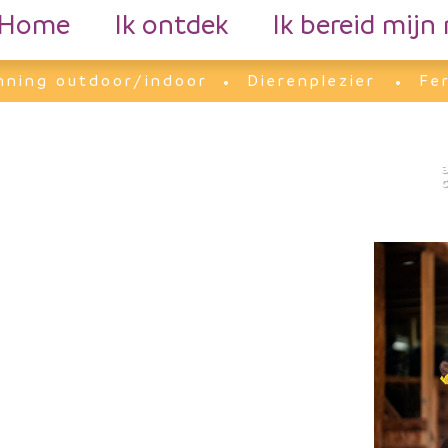
Home
Ik ontdek
Ik bereid mijn 
nning outdoor/indoor
Dierenplezier
Fe