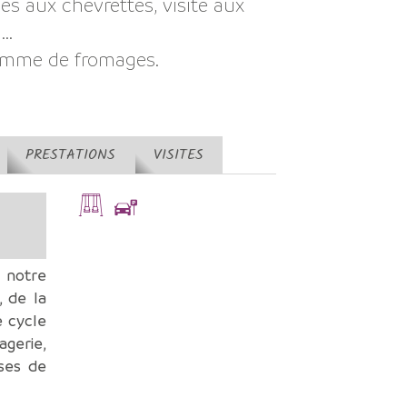
es aux chevrettes, visite aux
..
gamme de fromages.
PRESTATIONS
VISITES
 notre
, de la
e cycle
agerie,
ses de