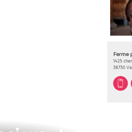
Ferme p
1425 che
38730
Va