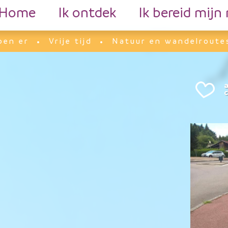
Home
Ik ontdek
Ik bereid mijn 
ben er
Vrije tijd
Natuur en wandelroute