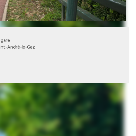
 gare
int-André-le-Gaz