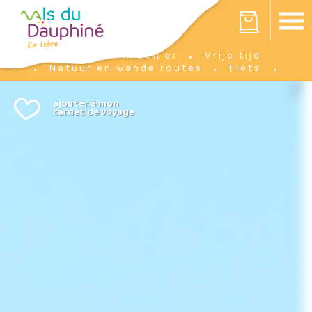
Cookies beheer paneel
Votre panier est vide
Ik ben er
Vrije tijd
Accueil
Natuur en wandelroutes
Fiets