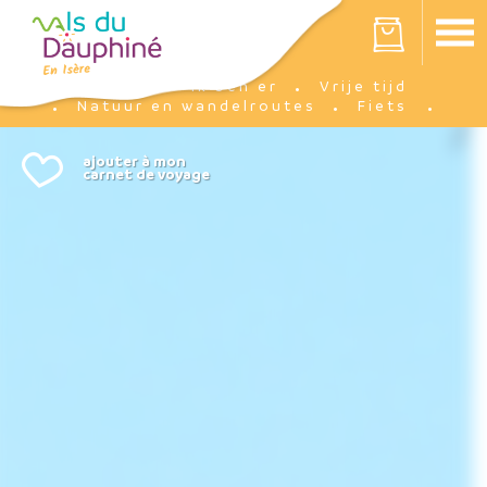
Cookies beheer paneel
Votre panier est vide
Ik ben er
Vrije tijd
Accueil
Natuur en wandelroutes
Fiets