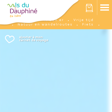
Cookies beheer paneel
Votre panier est vide
Ik ben er
Vrije tijd
Accueil
Natuur en wandelroutes
Fiets