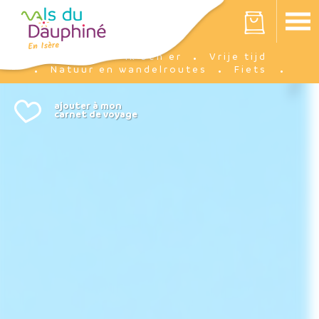
Cookies beheer paneel
Votre panier est vide
Ik ben er
Vrije tijd
Accueil
Natuur en wandelroutes
Fiets