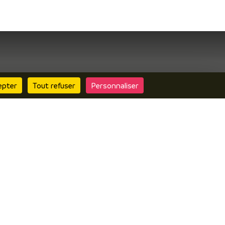
Contactez nous
epter
Tout refuser
Personnaliser
Questionnaire de
satisfaction
Boutique
Inscrire vos
évènements
Espace pro
Espace presse
Consulter le site
« Alpes Is Here » pour