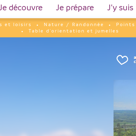
Je découvre
Je prépare
J’y suis
s et loisirs
Nature / Randonnée
Points
Table d'orientation et jumelles