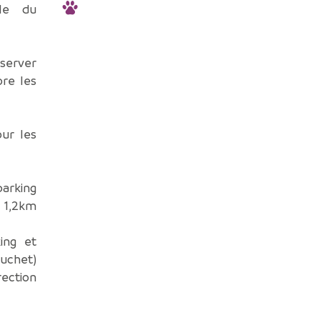
ble du
server
re les
ur les
parking
 1,2km
ing et
uchet)
ection