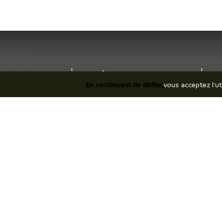
Je découvre
Je
En continuant de défiler,
vous acceptez l'ut
Le territoire
Hé
Incontournables / temps forts
Co
Ils vous racontent / expériences
Br