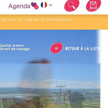
Agenda
0
Votre panier est vide
 de vue et tables d'orientation
«
RETOUR À LA LISTE