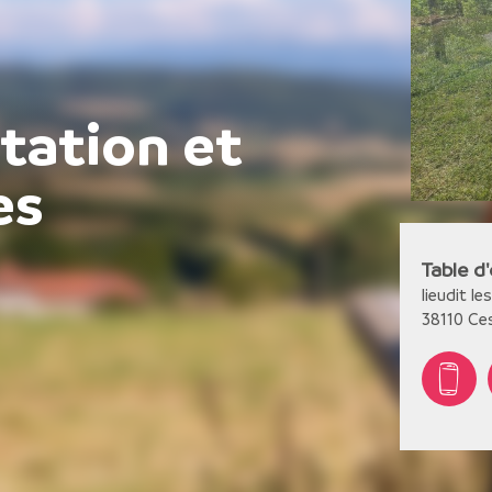
ntation et
es
Table d
lieudit l
38110
Ce