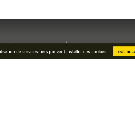
 prépare
J’y suis
Tout acc
ilisation de services tiers pouvant installer des cookies
bergements
Restaurants
mment venir ? Se déplacer ?
Produits locaux / terroir
ochures en ligne
Par temps de pluie