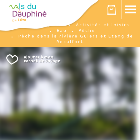
Panneau de gestion des cookies
Votre panier est vide
J'y suis
Activités et loisirs
Accueil
Eau
Pêche
Pêche dans la rivière Guiers et Etang de
Reculfort