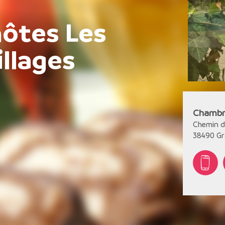
ôtes Les
llages
Chambre
Chemin d
38490
Gr