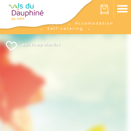
Cookies management panel
Your cart is empty
Prepare
Accomodation
Home
Self-catering