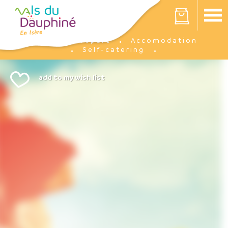
Cookies management panel
Your cart is empty
Prepare
Accomodation
Home
Self-catering