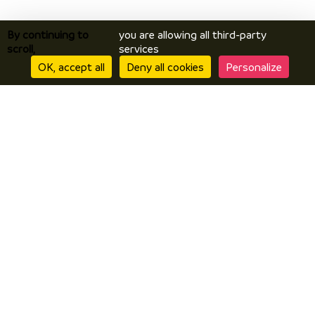
By continuing to
you are allowing all third-party
scroll,
services
OK, accept all
Deny all cookies
Personalize
Discover
Discover Vals du Dauphiné area
The essentials
Stories
Prepare
Accomodation
How to get here?
Online brochures
I’m there