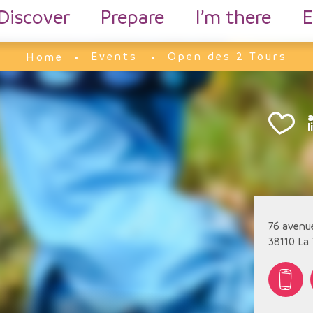
Discover
Prepare
I’m there
E
Events
Open des 2 Tours
Home
76 avenu
38110
La 