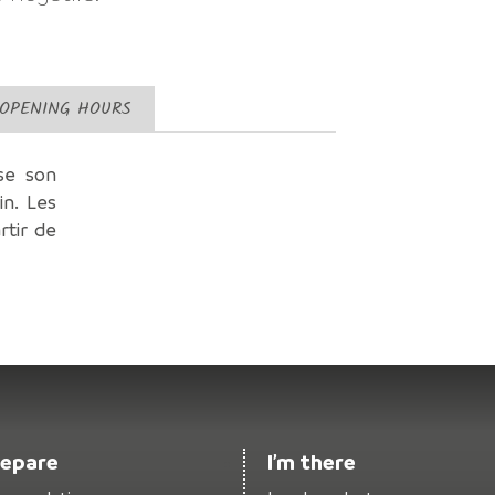
 OPENING HOURS
se son
in. Les
rtir de
repare
I’m there