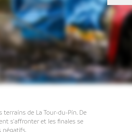
s terrains de La Tour-du-Pin. De
 s'affronter et les finales se
 négatifs.