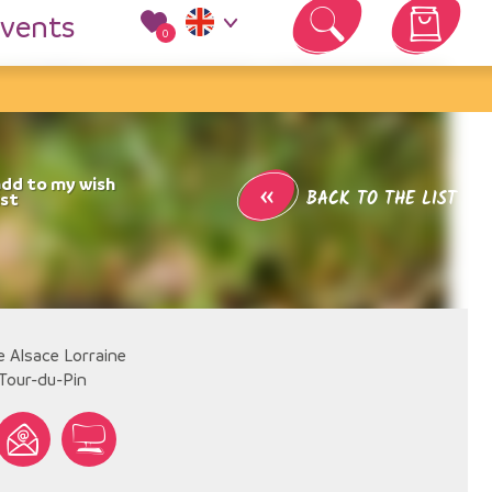
vents
0
Your cart is empty
«
BACK TO THE LIST
e Alsace Lorraine
Tour-du-Pin