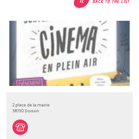
«
BACK TO THE LIST
2 place de la mairie
38730
Doissin