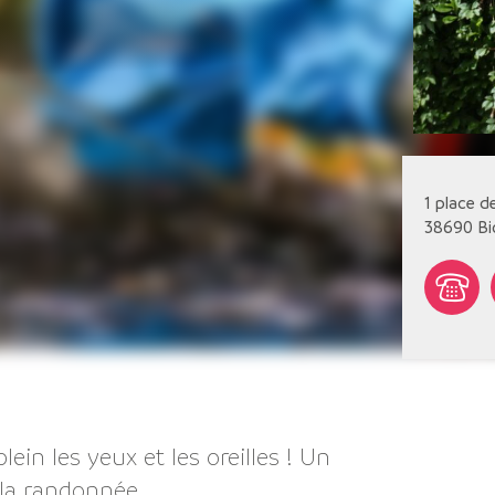
1 place d
38690
Bi
ein les yeux et les oreilles ! Un
 la randonnée.