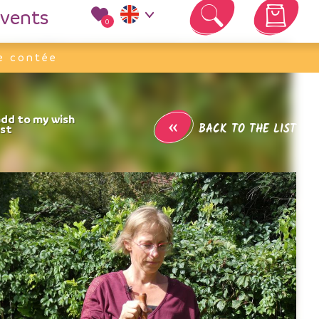
vents
0
Your cart is empty
e contée
«
BACK TO THE LIST