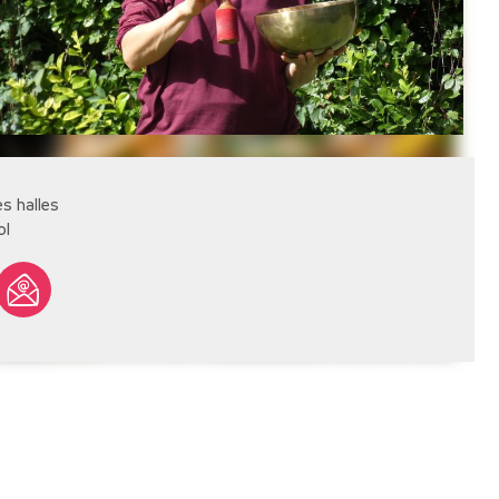
es halles
ol