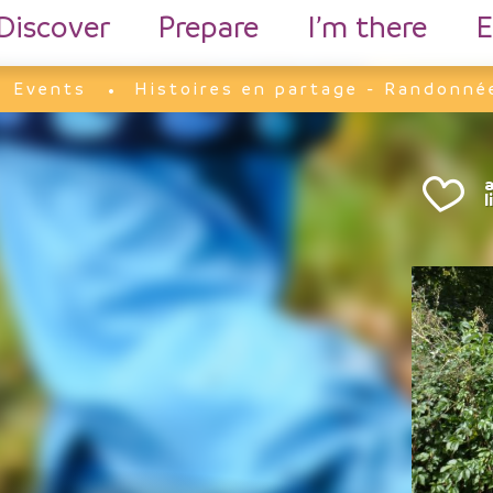
Discover
Prepare
I’m there
E
Events
Histoires en partage - Randonné