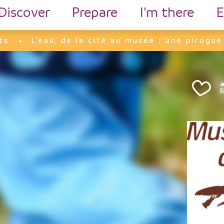
Discover
Prepare
I’m there
E
ts
L’eau, de la cité au musée : une pirogu