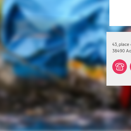
43, place
38490
Ao