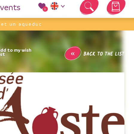
vents
0
Your cart is empty
e et un aqueduc
«
BACK TO THE LIST