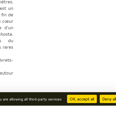
mètres.
 est un
 fin de
au cœur
e d’un
’Aoste.
es du
s rares
vrets-
 autour
OK, accept all
Deny al
u are allowing all third-party services