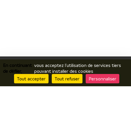
En continuant
vous acceptez l'utilisation de services tiers
de défiler,
pouvant installer des cookies
Tout accepter
Tout refuser
Personnaliser
Je découvre
Le territoire
Incontournables / temps forts
Ils vous racontent / expériences
Je prépare
Hébergements